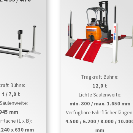
Tragkraft Bühne:
raft Bühne:
12,0 t
 t / 7,0 t
Lichte Säulenweite:
 Säulenweite:
min. 800 / max. 1.650 mm
.945 mm
Verfügbare Fahrflächenlängen
rfläche (L x B):
4.500 / 6.200 / 8.000 / 10.00
6.240 x 630 mm
mm