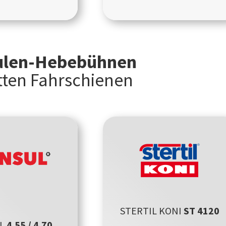
ulen-Hebebühnen
tten Fahrschienen
STERTIL KONI
ST 4120
UL
4.55 / 4.70