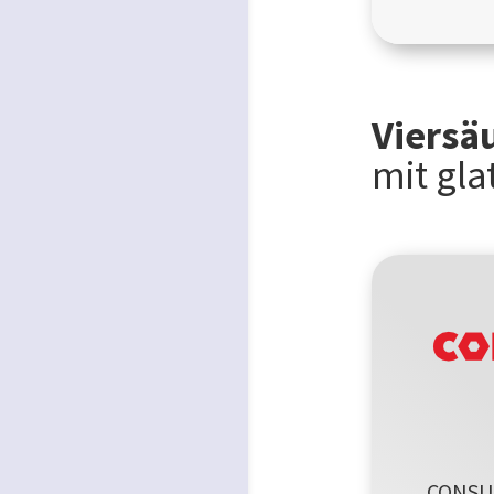
Viersä
mit gla
CONS