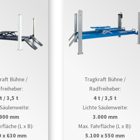
raft Bühne /
Tragkraft Bühne /
freiheber:
Radfreiheber:
t / 3,5 t
4 t / 3,5 t
 Säulenweite:
Lichte Säulenweite:
.900 mm
3.000 mm
rfläche (L x B):
Max. Fahrfläche (L x B):
0 x 630 mm
5.100 x 550 mm