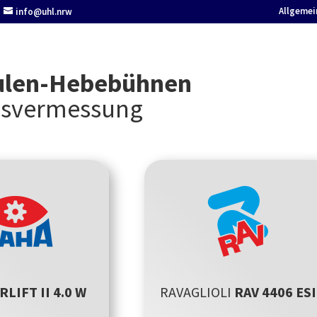
Allgemei
info@uhl.nrw
ulen-Hebebühnen
hsvermessung
RLIFT II 4.0 W
RAVAGLIOLI
RAV 4406 ESI