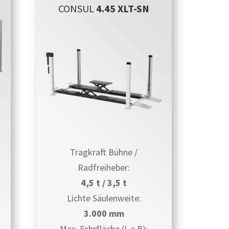
CONSUL
4.45 XLT-SN
Tragkraft Bühne /
Radfreiheber:
4,5 t / 3,5 t
Lichte Säulenweite:
3.000 mm
Max. Fahrfläche (L x B):