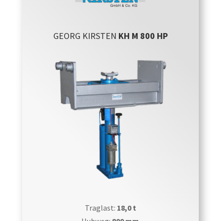
GEORG KIRSTEN
KH M 800 HP
Traglast:
18,0 t
Hubweg:
800 mm