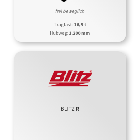
frei beweglich
Traglast:
16,5 t
Hubweg:
1.200 mm
BLITZ
R