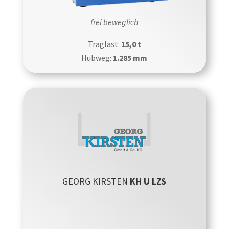
frei beweglich
Traglast:
15,0 t
Hubweg:
1.285 mm
GEORG KIRSTEN
KH U LZS