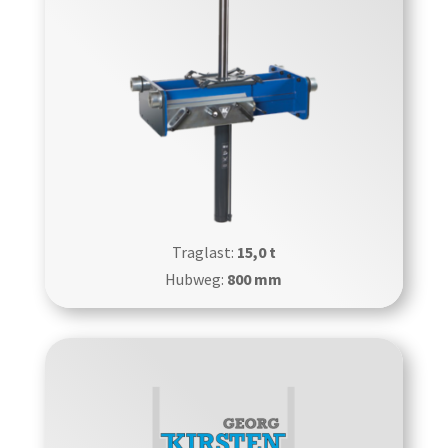
Traglast:
15,0 t
Hubweg:
800 mm