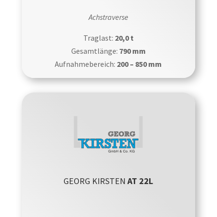
Achstraverse
Traglast:
20,0 t
Gesamtlänge:
790 mm
Aufnahmebereich:
200 – 850 mm
GEORG KIRSTEN
AT 22L