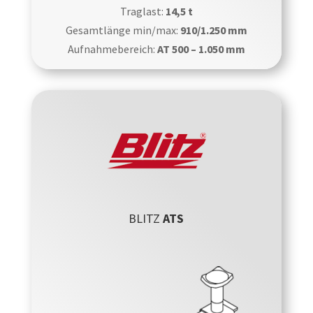
Traglast:
14,5 t
Gesamtlänge min/max:
910/1.250 mm
Aufnahmebereich:
AT 500 – 1.050 mm
BLITZ
ATS