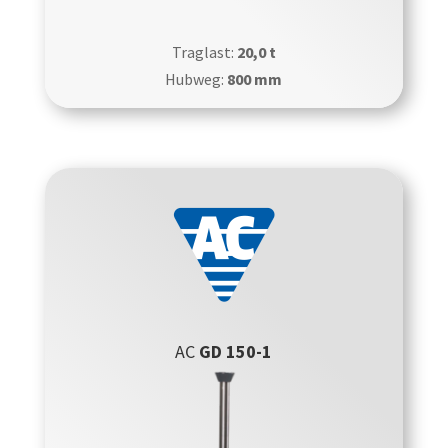
Traglast:
20,0 t
Hubweg:
800 mm
AC
GD 150-1