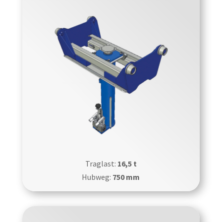
Traglast:
16,5 t
Hubweg:
750 mm