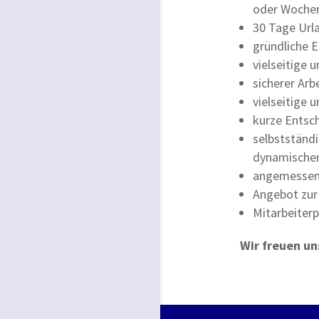
oder Wochen
30 Tage Url
gründliche 
vielseitige
sicherer Ar
vielseitige
kurze Ents
selbstständ
dynamische
angemessen
Angebot zur 
Mitarbeiterp
Wir freuen un