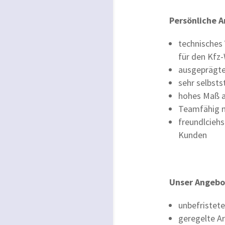
Persönliche 
technisches 
für den Kfz
ausgeprägte
sehr selbsts
hohes Maß an
Teamfähig m
freundlcieh
Kunden
Unser Angebo
unbefristete 
geregelte A