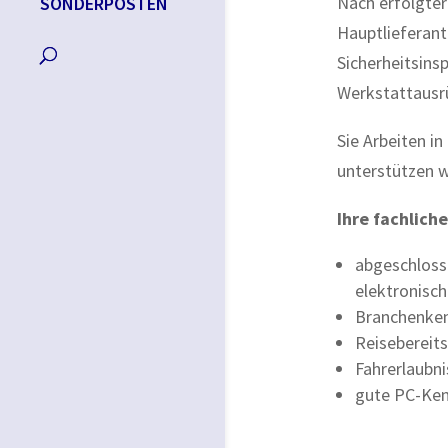
Nach erfolgter
SONDERPOSTEN
Hauptlieferant
Sicherheitsins
Werkstattausr
Sie Arbeiten i
unterstützen w
Ihre fachlich
abgeschloss
elektronisch
Branchenken
Reisebereitsc
Fahrerlaubni
gute PC-Ken